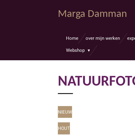
Ga
Marga Damman
direct
naar
de
hoofdinhoud
Home
over mijn werken
exp
Webshop
NATUURFOTO
NIEUW
HOUT