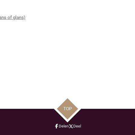
lans of glans)
TOP
Delen
Deel