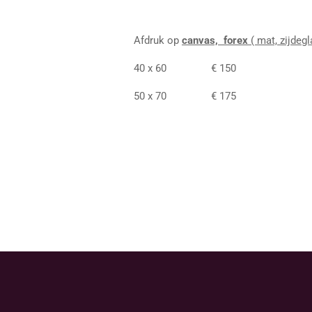
Afdruk op
canvas, forex
( mat, zijdeg
40 x 60 € 150
50 x 70 € 175