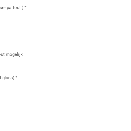
sse- partout ) *
out mogelijk
 glans) *