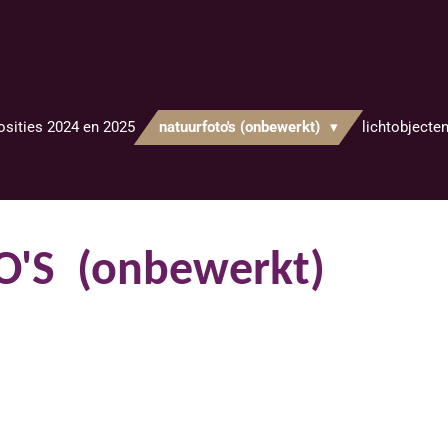
osities 2024 en 2025
natuurfoto's (onbewerkt)
lichtobjecte
'S (onbewerkt)