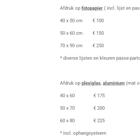
Afdruk op
fotopapier
( incl. lijst en pa
40 x 50 cm € 100
50 x 60 cm € 150
70 x 90 cm € 250
* diverse lijsten en kleuren passe-part
Afdruk op
plexiglas
,
aluminium
(mat of
40 x 60 € 175
50 x 70 € 200
60 x 80 € 225
* incl. ophangsysteem